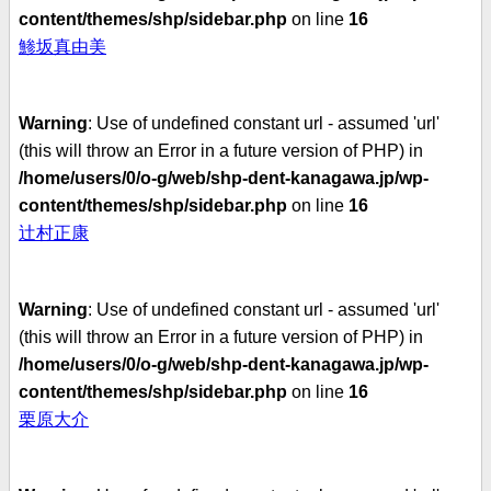
content/themes/shp/sidebar.php
on line
16
鯵坂真由美
Warning
: Use of undefined constant url - assumed 'url'
(this will throw an Error in a future version of PHP) in
/home/users/0/o-g/web/shp-dent-kanagawa.jp/wp-
content/themes/shp/sidebar.php
on line
16
辻村正康
Warning
: Use of undefined constant url - assumed 'url'
(this will throw an Error in a future version of PHP) in
/home/users/0/o-g/web/shp-dent-kanagawa.jp/wp-
content/themes/shp/sidebar.php
on line
16
栗原大介