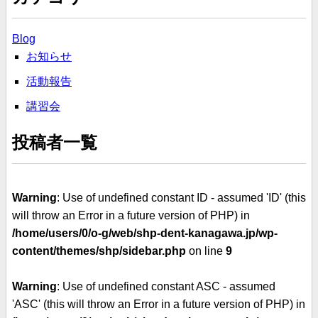
Blog
お知らせ
活動報告
講習会
投稿者一覧
Warning
: Use of undefined constant ID - assumed 'ID' (this
will throw an Error in a future version of PHP) in
/home/users/0/o-g/web/shp-dent-kanagawa.jp/wp-
content/themes/shp/sidebar.php
on line
9
Warning
: Use of undefined constant ASC - assumed
'ASC' (this will throw an Error in a future version of PHP) in