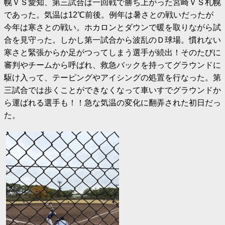
幌ＶＳ愛知、第三試合は一回戦で勝ち上がった宮崎ＶＳ札幌
であった。気温は12℃前後。例年は暑さとの戦いだったが
今年は寒さとの戦い。ホカロンとダウンで暖を取りながら試
合を見守った。しかし第一試合から波乱のＤ球場。慣れない
寒さと緊張からか足がつってしまう選手が続出！そのたびに
審判やチームから呼ばれ、救急バックを持ってグラウンドに
駆け入って、テーピングやアイシングの処置を行なった。第
三試合では歩くことができなくなって車いすでグラウンドか
ら運ばれる選手も！！急な気温の変化に翻弄された初日だっ
た。